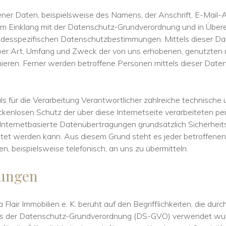
ner Daten, beispielsweise des Namens, der Anschrift, E-Mail-
 im Einklang mit der Datenschutz-Grundverordnung und in Überei
 landesspezifischen Datenschutzbestimmungen. Mittels dieser 
ber Art, Umfang und Zweck der von uns erhobenen, genutzten 
ren. Ferner werden betroffene Personen mittels dieser Daten
at als für die Verarbeitung Verantwortlicher zahlreiche technis
ckenlosen Schutz der über diese Internetseite verarbeiteten
Internetbasierte Datenübertragungen grundsätzlich Sicherheit
stet werden kann. Aus diesem Grund steht es jeder betroffene
, beispielsweise telefonisch, an uns zu übermitteln.
mungen
 Flair Immobilien e. K. beruht auf den Begrifflichkeiten, die dur
ss der Datenschutz-Grundverordnung (DS-GVO) verwendet wu